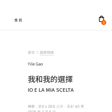
shopping_bag
會員
0
書目
⊃
圖像閱讀
Yile Gao
我和我的選擇
IO E LA MIA SCELTA
精裝、21.0 x 29.6 公分、全彩 40 頁