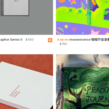
aphor Series II
A ee mi
meowniverse 喵喵宇宙漫
$400
add_box
$750