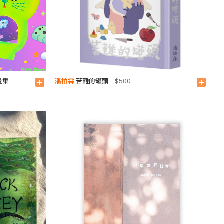
畫集
潘柏霖
苦難的罐頭
add_box
$500
add_box