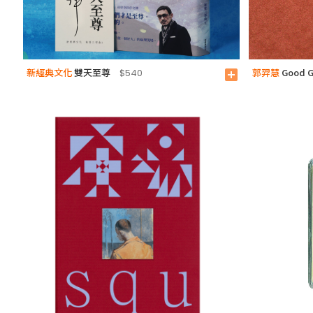
新經典文化
雙天至尊
郭羿慧
Good G
$540
add_box