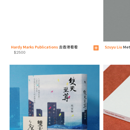
Hardy Marks Publications
去香港看看
Szuyu Liu
Met
add_box
$2500