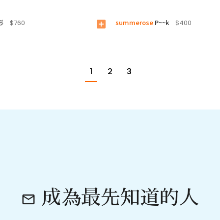
形
summerose
P~~k
$760
add_box
$400
1
2
3
成為最先知道的人
