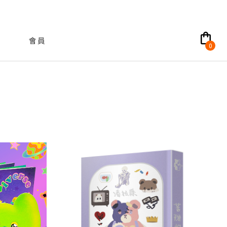
shopping_bag
會員
0