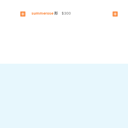
summerose
形
add_box
$300
add_box