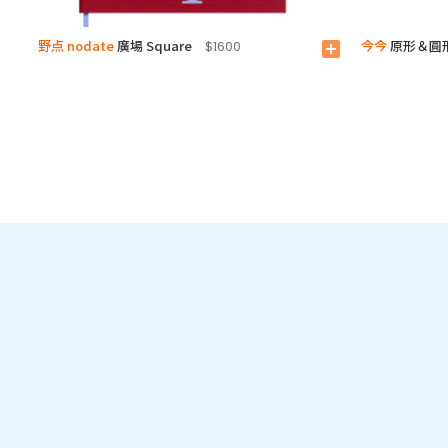
野点 nodate
廣場 Square
今今
原形＆圓
$1600
add_box