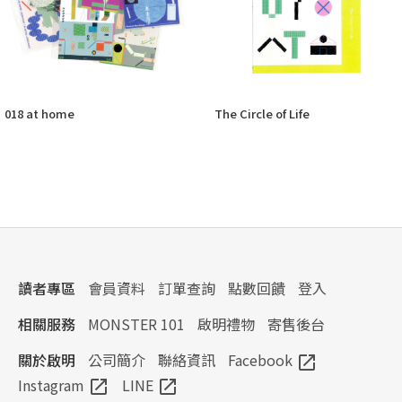
018 at home
The Circle of Life
讀者專區
會員資料
訂單查詢
點數回饋
登入
相關服務
MONSTER 101
啟明禮物
寄售後台
關於啟明
公司簡介
聯絡資訊
Facebook
open_in_new
Instagram
LINE
open_in_new
open_in_new