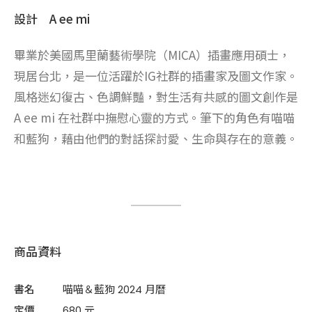
設計 A ee mi
畢業於美國馬里蘭藝術學院（MICA）插畫應用碩士，
現居台北，是一位活躍於IG社群的插畫家及圖文作家。
風格迷幻復古、色調鮮豔，對生活有共感的圖文創作是
A ee mi 在社群中撫慰心靈的方式。筆下的角色有喵喵
和藍狗，藉由他們的對話探討愛、生命與存在的意義。
商品資料
書名
喵喵＆藍狗 2024 月曆
定價
680 元