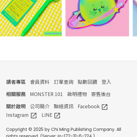
讀者專區
會員資料
訂單查詢
點數回饋
登入
相關服務
MONSTER 101
啟明禮物
寄售後台
關於啟明
公司簡介
聯絡資訊
Facebook
open_in_new
Instagram
LINE
open_in_new
open_in_new
Copyright © 2025 by Chi Ming Publishing Company. All
rights reserved. (Server: ip-172-31-6-224.)