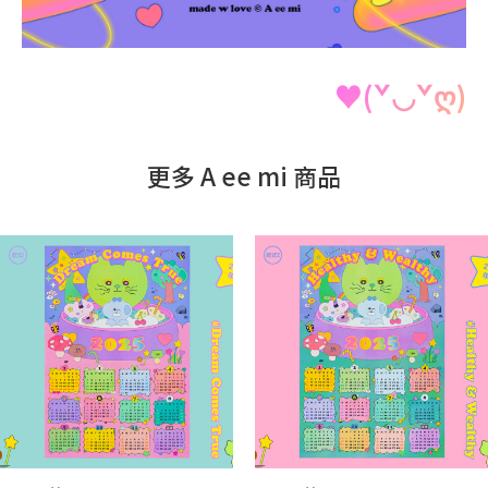
♥(ˇ◡ˇღ)
更多 A ee mi 商品