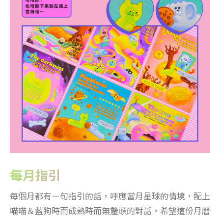
每月指引
每個月都有ㄧ句指引的話，呼應當月星球的情境，配上
喵喵＆藍狗時而成熟時而無釐頭的對話，希望這份月曆