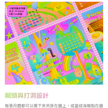
糊頭與打洞設計
每張月曆都可以撕下來吊掛在牆上，或當成海報黏在牆