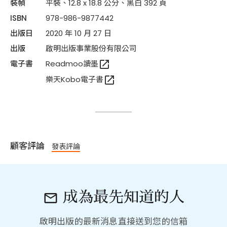
裝幀
平裝、12.8 x 18.8 公分、黑白 392 頁
ISBN
978-986-9877442
出版日
2020 年 10 月 27 日
出版
啟明出版事業股份有限公司
open_in_new
電子書
Readmoo讀墨
open_in_new
樂天Kobo電子書
顧客評論
發表評論
成為最先知道的人

啟明出版的最新消息直接送到您的信箱