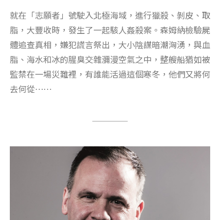
就在「志願者」號駛入北極海域，進行獵殺、剝皮、取
脂，大豐收時，發生了一起駭人姦殺案。森姆納檢驗屍
體追查真相，嫌犯謊言祭出，大小陰謀暗潮洶湧，與血
脂、海水和冰的腥臭交雜瀰漫空氣之中，整艘船猶如被
監禁在一場災難裡，有誰能活過這個寒冬，他們又將何
去何從⋯⋯