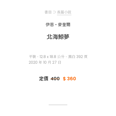
書目
⊃
長篇小說
伊恩・麥奎爾
北海鯨夢
平裝、12.8 x 18.8 公分、黑白 392 頁
2020 年 10 月 27 日
定價
400
$ 360