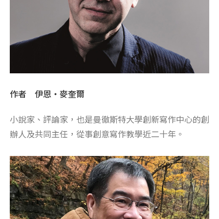
作者 伊恩・麥奎爾
小說家、評論家，也是曼徹斯特大學創新寫作中心的創
辦人及共同主任，從事創意寫作教學近二十年。